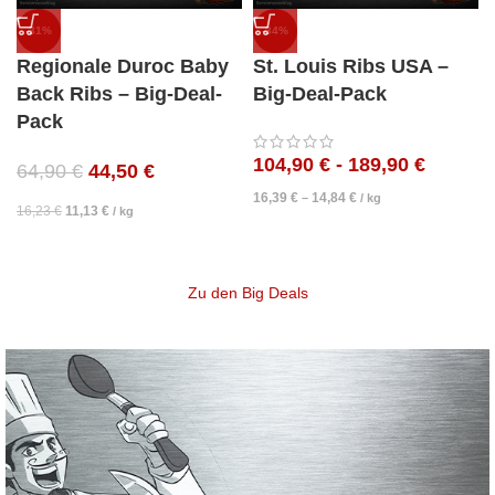
-31%
-34%
Regionale Duroc Baby
St. Louis Ribs USA –
Back Ribs – Big-Deal-
Big-Deal-Pack
Pack
104,90
€
-
189,90
€
64,90
€
44,50
€
16,39
€
14,84
€
–
/
kg
16,23
€
11,13
€
/
kg
Zu den Big Deals