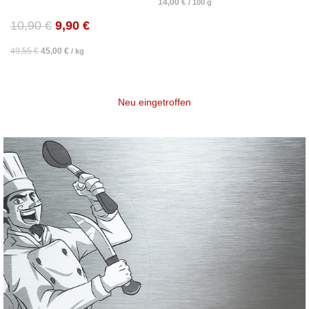
14,00
€
/
100
g
10,90
€
9,90
€
49,55
€
45,00
€
/
kg
Neu eingetroffen