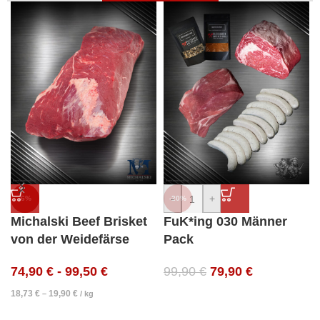
Hier Erleben
-
+
-6%
-20%
Michalski Beef Brisket
FuK*ing 030 Männer
von der Weidefärse
Pack
74,90
€
-
99,50
€
99,90
€
79,90
€
18,73
€
19,90
€
–
/
kg