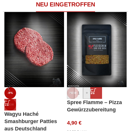
NEU EINGETROFFEN
-
+
-9%
NEW
Spree Flamme – Pizza
NEW
Gewürzzubereitung
Wagyu Haché
Smashburger Patties
4,90
€
aus Deutschland