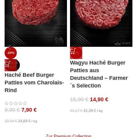
-20%
-6%
Wagyu Haché Burger
SOLD
OUT
Patties aus
Haché Beef Burger
Deutschland – Farmer
Patties vom Charolais-
´s Selection
Rind
15,90
€
14,90
€
9,90
€
7,90
€
44,17
€
41,39
€
/
kg
30,94
€
24,69
€
/
kg
Zur Premium Collection