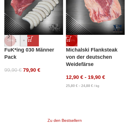
-
+
-20%
-20%
FuK*ing 030 Männer
Michalski Flanksteak
Pack
von der deutschen
Weidefärse
99,90
€
79,90
€
12,90
€
-
19,90
€
25,80
€
24,88
€
–
/
kg
Zu den Bestsellern