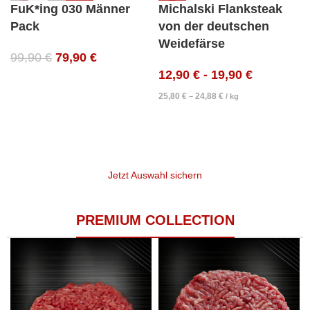
FuK*ing 030 Männer
Michalski Flanksteak
Pack
von der deutschen
Weidefärse
99,90
€
79,90
€
12,90
€
-
19,90
€
25,80
€
24,88
€
–
/
kg
Jetzt Auswahl sichern
PREMIUM COLLECTION