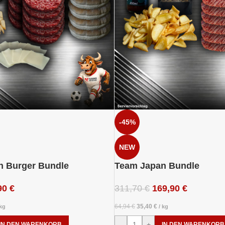
-45%
NEW
n Burger Bundle
Team Japan Bundle
90
€
311,70
€
169,90
€
64,94
€
35,40
€
kg
/
kg
-
+
IN DEN WARENKORB
IN DEN WARENKORB