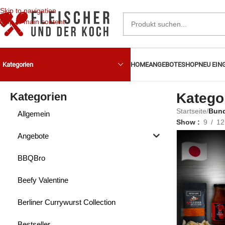
Skip to navigation
Skip to main content
HOME
ANGEBOTE
SHOP
NEU EIN
Kategorien
Kategorien
Katego
Startseite
/
Bund
Allgemein
Show
9
12
Angebote
BBQBro
Beefy Valentine
Berliner Currywurst Collection
Bestseller