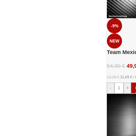
-9%
NEW
Team Mexi
54,90
€
49,
12,20
€
11,09
€
/
-
+