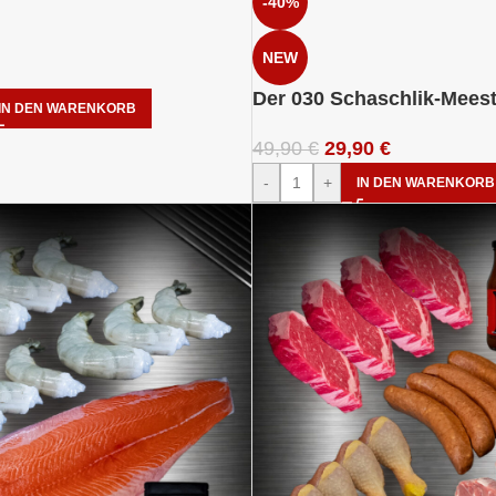
-40%
NEW
Der 030 Schaschlik-Meest
IN DEN WARENKORB
49,90
€
29,90
€
-
+
IN DEN WARENKORB