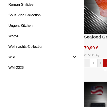
Roman Grillideen
Sous Vide Collection
Ungers Kitchen
Wagyu
Seafood Gr
Weihnachts-Collection
79,90
€
29,59
€
/
kg
Wild
-
+
WM-2026