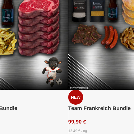
NEW
Bundle
Team Frankreich Bundle
99,90
€
12,49
€
/
kg