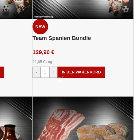
NEW
Team Spanien Bundle
129,90
€
21,65
€
/
kg
-
+
IN DEN WARENKORB