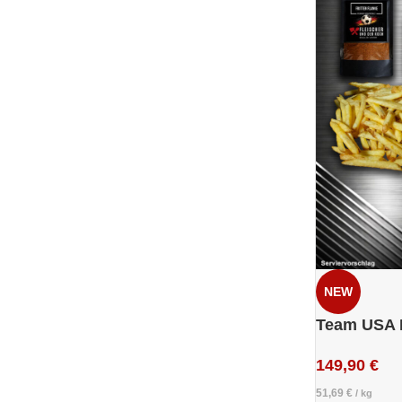
NEW
Team USA 
149,90
€
51,69
€
/
kg