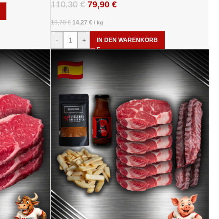
110,30
€
79,90
€
19,70
€
14,27
€
/
kg
-
+
IN DEN WARENKORB