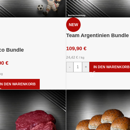
NEW
Team Argentinien Bundle
109,90
€
co Bundle
24,42
€
/
kg
90
€
-
+
IN DEN WARENKORB
kg
IN DEN WARENKORB