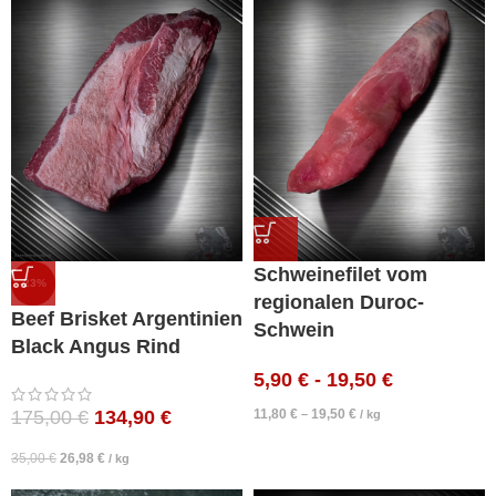
Schweinefilet vom
-23%
regionalen Duroc-
Beef Brisket Argentinien
Schwein
Black Angus Rind
5,90
€
-
19,50
€
11,80
€
19,50
€
175,00
€
134,90
€
–
/
kg
35,00
€
26,98
€
/
kg