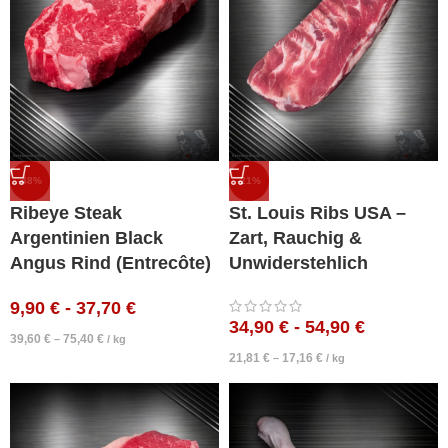
-48%
-21%
Ribeye Steak
St. Louis Ribs USA –
Argentinien Black
Zart, Rauchig &
Angus Rind (Entrecôte)
Unwiderstehlich
9,90
€
-
37,70
€
34,90
€
-
54,90
€
39,60
€
75,40
€
–
/
kg
21,81
€
17,16
€
–
/
kg