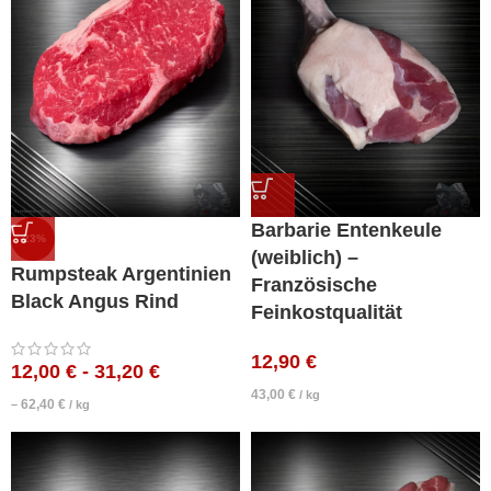
Barbarie Entenkeule
-23%
(weiblich) –
Rumpsteak Argentinien
Französische
Black Angus Rind
Feinkostqualität
12,90
€
12,00
€
-
31,20
€
43,00
€
/
kg
62,40
€
–
/
kg