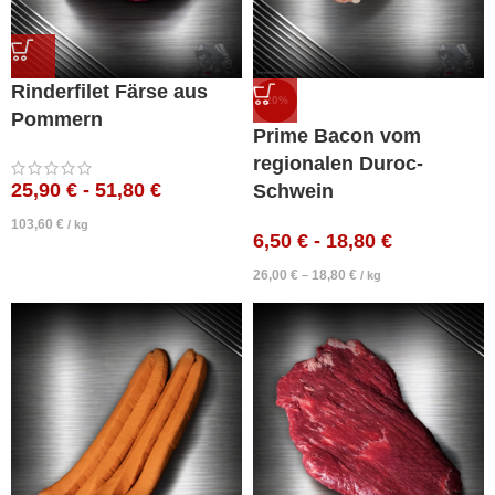
Rinderfilet Färse aus
-20%
Pommern
Prime Bacon vom
regionalen Duroc-
25,90
€
-
51,80
€
Schwein
103,60
€
/
kg
6,50
€
-
18,80
€
26,00
€
18,80
€
–
/
kg