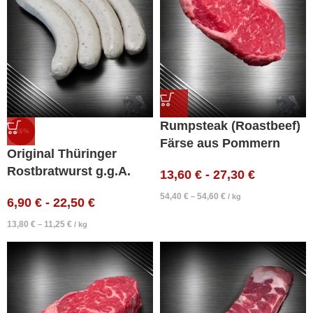
Rumpsteak (Roastbeef)
-36%
Färse aus Pommern
Original Thüringer
Rostbratwurst g.g.A.
13,60
€
-
27,30
€
54,40
€
54,60
€
–
/
kg
6,90
€
-
22,50
€
13,80
€
11,25
€
–
/
kg