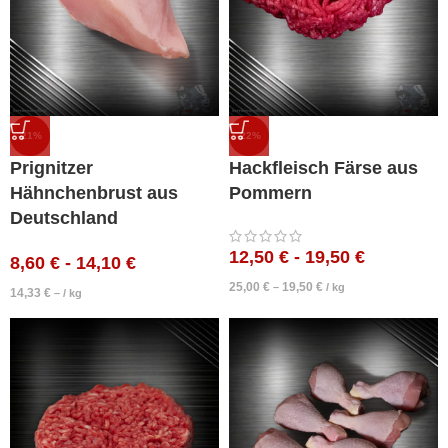
-21%
-22%
Prignitzer
Hackfleisch Färse aus
Hähnchenbrust aus
Pommern
Deutschland
12,50
€
-
19,50
€
8,60
€
-
14,10
€
25,00
€
19,50
€
–
/
kg
14,33
€
– /
kg