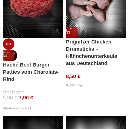
Prignitzer Chicken
-20%
Drumsticks –
SOLD
Hähnchenunterkeule
OUT
aus Deutschland
Haché Beef Burger
Patties vom Charolais-
8,50
€
Rind
8,50
€
/
kg
9,90
€
7,90
€
30,94
€
24,69
€
/
kg