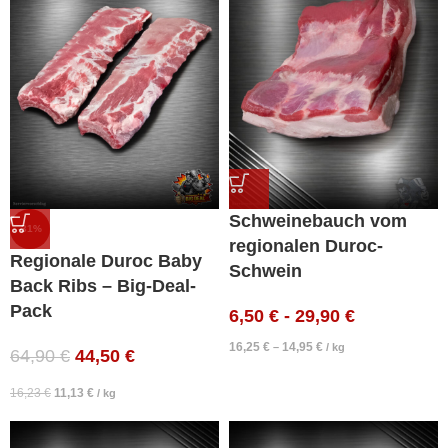
Schweinebauch vom
-31%
regionalen Duroc-
Regionale Duroc Baby
Schwein
Back Ribs – Big-Deal-
Pack
6,50
€
-
29,90
€
16,25
€
14,95
€
–
/
kg
64,90
€
44,50
€
16,23
€
11,13
€
/
kg