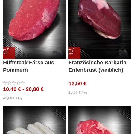
Hüftsteak Färse aus
Französische Barbarie
Pommern
Entenbrust (weiblich)
12,50
€
10,40
€
-
20,80
€
25,00
€
/
kg
41,60
€
/
kg