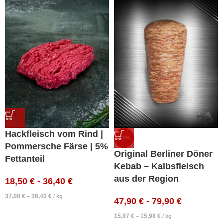
Hackfleisch vom Rind |
-31%
Pommersche Färse | 5%
Original Berliner Döner
Fettanteil
Kebab – Kalbsfleisch
aus der Region
18,50
€
-
36,40
€
37,00
€
36,40
€
–
/
kg
47,90
€
-
79,90
€
15,97
€
15,98
€
–
/
kg