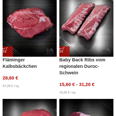
Fläminger
Baby Back Ribs vom
Kalbsbäckchen
regionalen Duroc-
Schwein
28,60
€
15,60
€
-
31,20
€
57,20
€
/
kg
15,60
€
/
kg