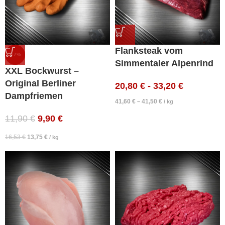
Flanksteak vom
-17%
Simmentaler Alpenrind
XXL Bockwurst –
Original Berliner
20,80
€
-
33,20
€
Dampfriemen
41,60
€
41,50
€
–
/
kg
11,90
€
9,90
€
16,53
€
13,75
€
/
kg