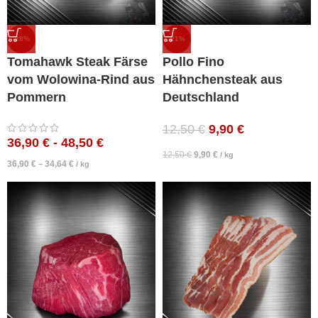
-28%
-21%
Tomahawk Steak Färse
Pollo Fino
vom Wolowina-Rind aus
Hähnchensteak aus
Pommern
Deutschland
12,50
€
9,90
€
36,90
€
-
48,50
€
12,50
€
9,90
€
/
kg
36,90
€
34,64
€
–
/
kg