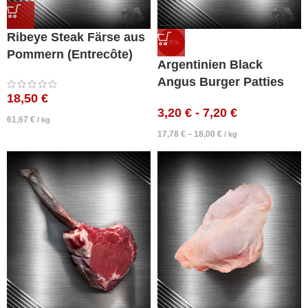
Ribeye Steak Färse aus
-29%
Pommern (Entrecôte)
Argentinien Black
Angus Burger Patties
18,50
€
3,20
€
-
7,20
€
61,67
€
/
kg
17,78
€
18,00
€
–
/
kg