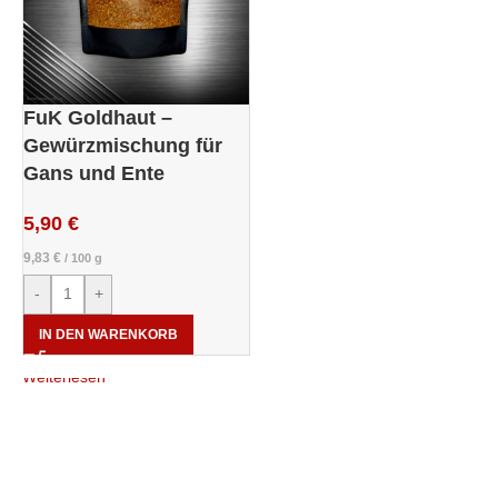
FuK Goldhaut –
Gewürzmischung für
Gans und Ente
5,90
€
9,83
€
/
100
g
-
+
IN DEN WARENKORB
Weiterlesen