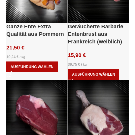
Ganze Ente Extra
Geräucherte Barbarie
Qualität aus Pommern
Entenbrust aus
Frankreich (weiblich)
21,50
€
15,90
€
10,24
€
/
kg
39,75
€
/
kg
AUSFÜHRUNG WÄHLEN
AUSFÜHRUNG WÄHLEN