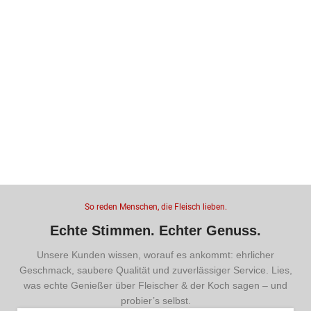
So reden Menschen, die Fleisch lieben.
Echte Stimmen. Echter Genuss.
Unsere Kunden wissen, worauf es ankommt: ehrlicher
Geschmack, saubere Qualität und zuverlässiger Service. Lies,
was echte Genießer über Fleischer & der Koch sagen – und
probier’s selbst.