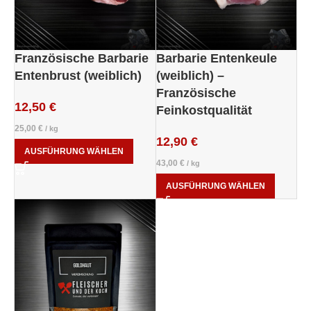
Französische Barbarie
Barbarie Entenkeule
Entenbrust (weiblich)
(weiblich) –
Französische
12,50
€
Feinkostqualität
25,00
€
/
kg
12,90
€
AUSFÜHRUNG WÄHLEN
43,00
€
/
kg
AUSFÜHRUNG WÄHLEN