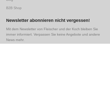
B2B Shop
Newsletter abonnieren nicht vergessen!
Mit dem Newsletter von Fleischer und der Koch bleiben Sie
immer informiert. Verpassen Sie keine Angebote und andere
News mehr.
Hiermit nehme ich den
Datenschutz
zur Kenntnis und
akzeptiere diesen.
Anmelden
FLEISCHER-KOCH.DE