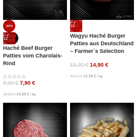
-20%
-6%
Wagyu Haché Burger
SOLD
OUT
Patties aus Deutschland
Haché Beef Burger
– Farmer´s Selection
Patties vom Charolais-
Rind
15,90
€
14,90
€
44,17
€
41,39
€
/
kg
9,90
€
7,90
€
30,94
€
24,69
€
/
kg