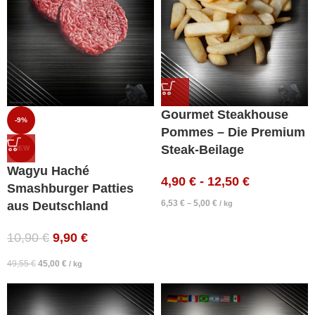
Gourmet Steakhouse
-9%
Pommes – Die Premium
Steak-Beilage
NEW
Wagyu Haché
4,90
€
-
12,50
€
Smashburger Patties
6,53
€
5,00
€
–
/
kg
aus Deutschland
10,90
€
9,90
€
49,55
€
45,00
€
/
kg