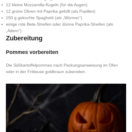
12 kleine Mozzarella-Kugeln (für die Augen)
12 grüne Oliven mit Paprika gefüllt (als Pupillen)
150 g gekochte Spaghetti (als „Würmer“)
einige rote Bete-Streifen oder dünne Paprika-Streifen (als
„Adern“)
Zubereitung
Pommes vorbereiten
Die Süßkartoffelpommes nach Packungsanweisung im Ofen
oder in der Fritteuse goldbraun zubereiten.