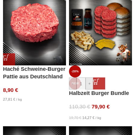
Haché Schweine-Burger
-28%
Pattie aus Deutschland
-
+
NEW
8,90
€
Halbzeit Burger Bundle
27,81
€
/
kg
110,30
€
79,90
€
19,70
€
14,27
€
/
kg