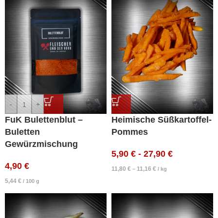
-
+
FuK Bulettenblut –
Heimische Süßkartoffel-
Buletten
Pommes
Gewürzmischung
5,90
€
-
27,90
€
4,90
€
11,80
€
11,16
€
–
/
kg
5,44
€
/
100
g