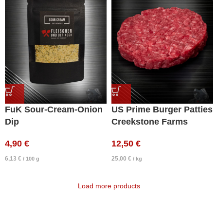
FuK Sour-Cream-Onion
US Prime Burger Patties
Dip
Creekstone Farms
4,90
€
12,50
€
6,13
€
25,00
€
/
100
g
/
kg
Load more products