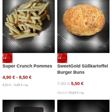
-38%
-30%
Super Crunch Pommes
SweetGold Süßkartoffel
Burger Buns
4,90
€
-
8,50
€
7,90
€
5,50
€
6,53
€
3,40
€
–
/
kg
28,21
€
19,64
€
/
kg