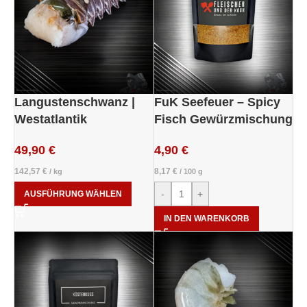
Langustenschwanz |
FuK Seefeuer – Spicy
Westatlantik
Fisch Gewürzmischung
49,90
€
4,90
€
142,57
€
8,17
€
/
kg
/
100
g
-
+
AUSFÜHRUNG WÄHLEN
IN DEN WARENKORB