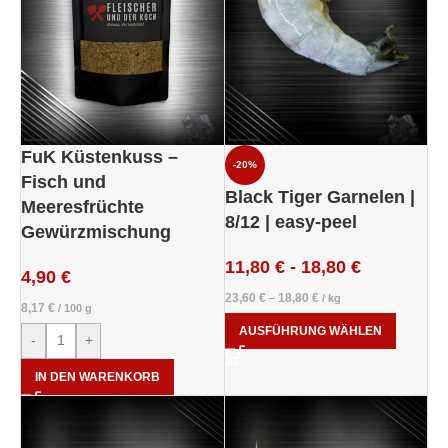
FuK Küstenkuss –
-20%
Fisch und
Black Tiger Garnelen |
Meeresfrüchte
8/12 | easy-peel
Gewürzmischung
11,80
€
-
18,80
€
4,90
€
23,60
€
18,80
€
–
/
kg
8,17
€
/
100
g
AUSFÜHRUNG WÄHLEN
-
+
IN DEN WARENKORB