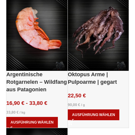
Argentinische
Oktopus Arme |
Rotgarnelen – Wildfang
Pulpoarme | gegart
aus Patagonien
22,50
€
16,90
€
-
33,80
€
90,00
€
/
g
33,80
€
/
kg
AUSFÜHRUNG WÄHLEN
AUSFÜHRUNG WÄHLEN