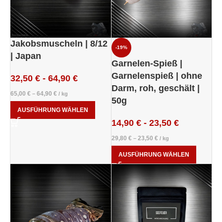
Jakobsmuscheln | 8/12
-19%
| Japan
Garnelen-Spieß |
Garnelenspieß | ohne
32,50
€
-
64,90
€
Darm, roh, geschält |
65,00
€
64,90
€
–
/
kg
50g
AUSFÜHRUNG WÄHLEN
14,90
€
-
23,50
€
29,80
€
23,50
€
–
/
kg
AUSFÜHRUNG WÄHLEN