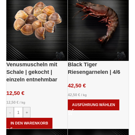
Venusmuscheln mit
Black Tiger
Schale | gekocht |
Riesengarnelen | 4/6
einzeln entnehmbar
42,50
€
12,50
€
42,50
€
/
kg
12,50
€
/
kg
AUSFÜHRUNG WÄHLEN
-
+
IN DEN WARENKORB