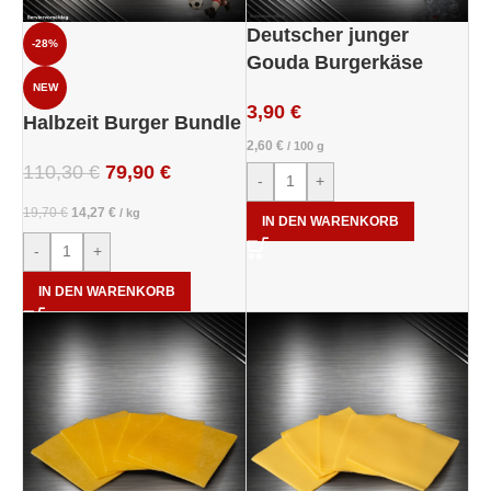
Deutscher junger
-28%
Gouda Burgerkäse
NEW
3,90
€
Halbzeit Burger Bundle
2,60
€
/
100
g
110,30
€
79,90
€
-
+
19,70
€
14,27
€
/
kg
IN DEN WARENKORB
-
+
IN DEN WARENKORB