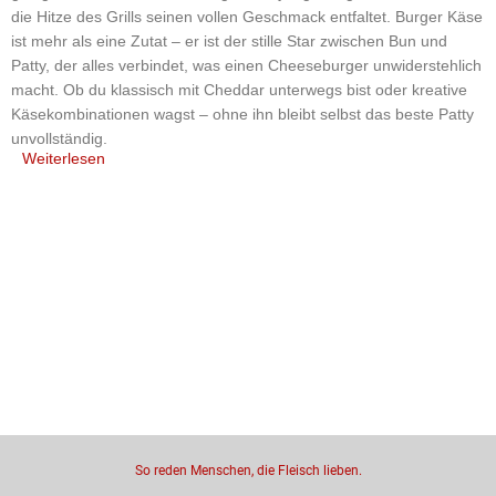
die Hitze des Grills seinen vollen Geschmack entfaltet. Burger Käse
ist mehr als eine Zutat – er ist der stille Star zwischen Bun und
Patty, der alles verbindet, was einen Cheeseburger unwiderstehlich
macht. Ob du klassisch mit Cheddar unterwegs bist oder kreative
Käsekombinationen wagst – ohne ihn bleibt selbst das beste Patty
unvollständig.
Weiterlesen
Vom Diner zur Delikatesse – die
Geschichte des Burger Käses
Die Wurzeln des Burger Käses reichen zurück in die 1950er Jahre
– genauer: in die amerikanische Fast-Food-Kultur. Schnell sollte es
gehen, verlässlich sollte er schmelzen – und so wurde der
Schmelzkäse zum Inbegriff des Cheeseburgers. Doch längst hat
sich der Burger Käse emanzipiert. Heute findest du handwerklich
hergestellte Sorten, Bio-Käse, vegane Alternativen und
Spezialitäten mit Charakter. Was bleibt, ist sein Zweck: perfekt zu
schmelzen – und dabei zu glänzen.
So reden Menschen, die Fleisch lieben.