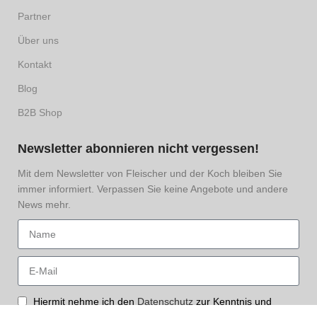
Partner
Online kaufen – frisch, kühl,
Über uns
komfortabel
Kontakt
Bei uns findest du Burger Käse in geprüfter Qualität:
Blog
vakuumverpackt, kühlversendet, sorgfältig ausgewählt. Ideal für
den privaten Grillabend oder die professionelle Küche. Ob
B2B Shop
klassischer Cheddar, feiner Mozzarella oder aromatischer
Spezialkäse – du bekommst Genuss mit gutem Gefühl.
Newsletter abonnieren nicht vergessen!
Fazit: Käse, der verbindet
Mit dem Newsletter von Fleischer und der Koch bleiben Sie
immer informiert. Verpassen Sie keine Angebote und andere
News mehr.
Burger Käse ist mehr als ein Belag – er ist ein Versprechen. An
Geschmack, Textur, Schmelz und Stil. Ob klassischer
Cheeseburger oder kreative Burger-Kunst – mit dem richtigen Käse
wird aus jedem Patty ein Statement. Probier es aus. Und bring
deinen Burger zum Schmelzen.
Hiermit nehme ich den
Datenschutz
zur Kenntnis und