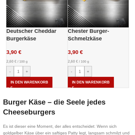
Deutscher Cheddar
Chester Burger-
Burgerkäse
Schmelzkäse
3,90
€
3,90
€
2,60
€
2,60
€
/
100
g
/
100
g
-
+
-
+
IN DEN WARENKORB
IN DEN WARENKORB
Burger Käse – die Seele jedes
Cheeseburgers
Es ist dieser eine Moment, der alles entscheidet: Wenn sich
goldgelber Käse über ein saftiges Patty legt, langsam schmilzt und