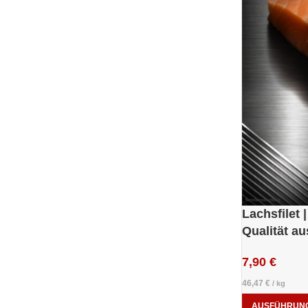
Lachsfilet 
Qualität a
7,90
€
46,47
€
/
kg
AUSFÜHRUN