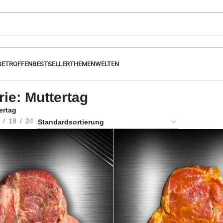
GETROFFEN
BESTSELLER
THEMENWELTEN
ie: Muttertag
ertag
18
24