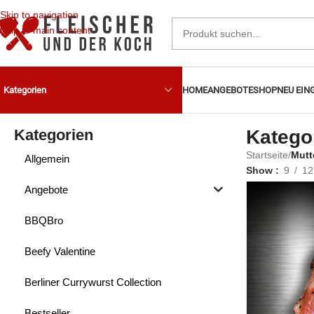
Skip to navigation
Skip to main content
HOME
ANGEBOTE
SHOP
NEU EIN
Kategorien
Kategorien
Kategor
Startseite
/
Mutt
Allgemein
Show
9
12
Angebote
BBQBro
Beefy Valentine
Berliner Currywurst Collection
Bestseller