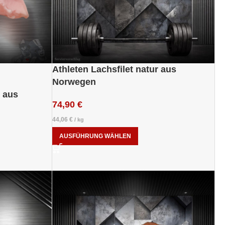
Athleten Lachsfilet natur aus
Norwegen
 aus
74,90
€
44,06
€
/
kg
AUSFÜHRUNG WÄHLEN