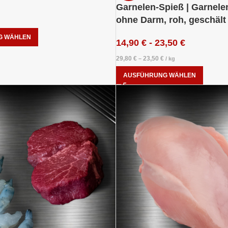
Garnelen-Spieß | Garnele
ohne Darm, roh, geschält 
G WÄHLEN
14,90
€
-
23,50
€
29,80
€
23,50
€
–
/
kg
AUSFÜHRUNG WÄHLEN