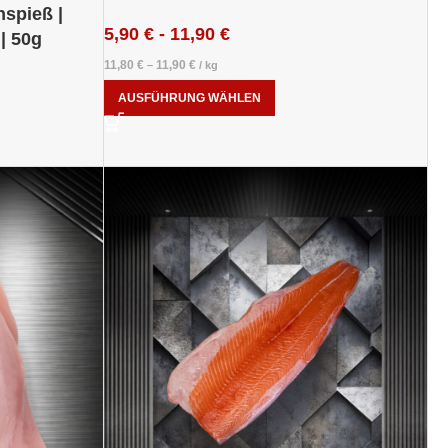
nspieß |
5,90
€
-
11,90
€
| 50g
11,80
€
11,90
€
–
/
kg
AUSFÜHRUNG WÄHLEN