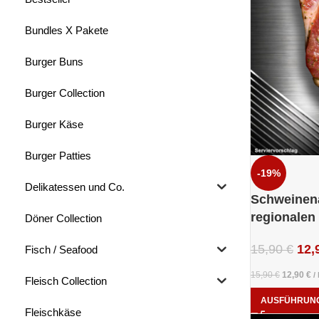
Bundles X Pakete
Burger Buns
Burger Collection
Burger Käse
Burger Patties
-19%
Delikatessen und Co.
Schweinena
regionalen
Döner Collection
15,90
€
12,
Fisch / Seafood
15,90
€
12,90
€
/
Fleisch Collection
AUSFÜHRUN
Fleischkäse