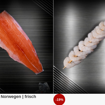
| Norwegen | frisch
-19%