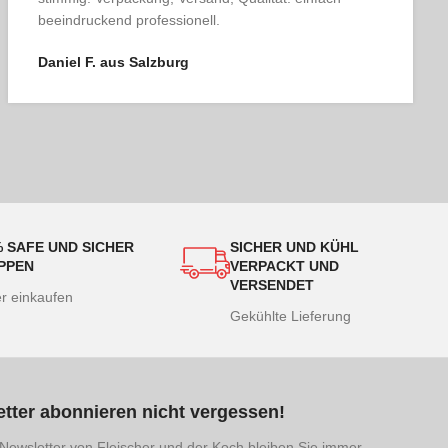
als Genießer wünscht.
Karin T. aus Linz
% SAFE UND SICHER
SICHER UND KÜHL
PPEN
VERPACKT UND
VERSENDET
er einkaufen
Gekühlte Lieferung
tter abonnieren nicht vergessen!
Newsletter von Fleischer und der Koch bleiben Sie immer