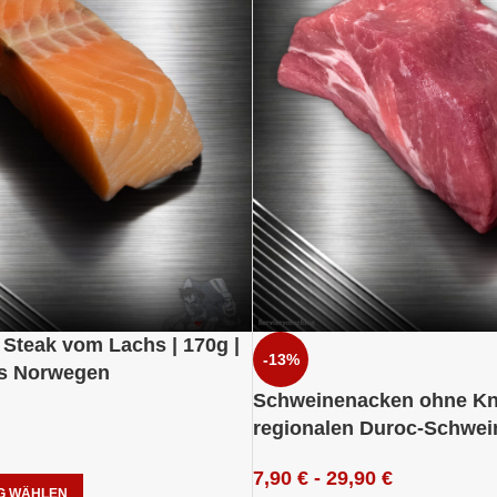
| Steak vom Lachs | 170g |
-13%
us Norwegen
Schweinenacken ohne K
regionalen Duroc-Schwei
7,90
€
-
29,90
€
G WÄHLEN