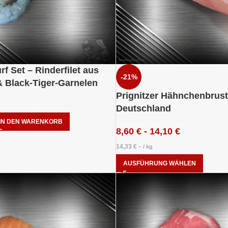
rf Set – Rinderfilet aus
-21%
Black-Tiger-Garnelen
Prignitzer Hähnchenbrust
Deutschland
IN DEN WARENKORB
8,60
€
-
14,10
€
14,33
€
– /
kg
AUSFÜHRUNG WÄHLEN