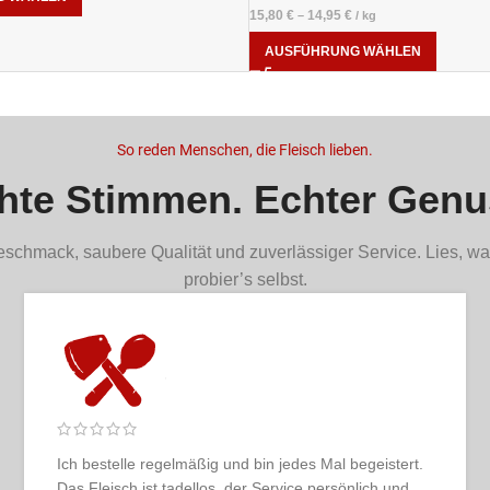
15,80
€
14,95
€
–
/
kg
AUSFÜHRUNG WÄHLEN
So reden Menschen, die Fleisch lieben.
hte Stimmen. Echter Genu
schmack, saubere Qualität und zuverlässiger Service. Lies, wa
probier’s selbst.
Selten so ein rundes Erlebnis gehabt: übersichtlicher
Shop, hochwertige Ware, pünktliche Lieferung und