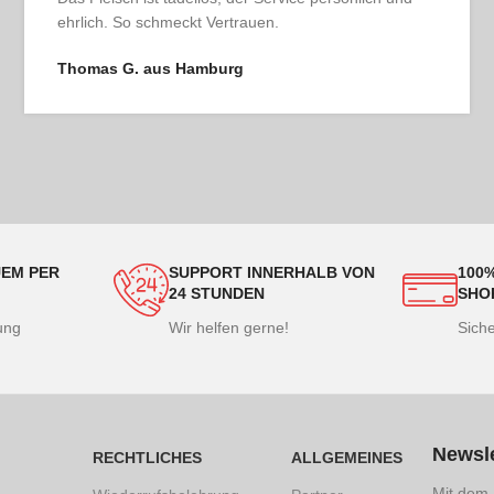
echtes Genussgefühl beim Auspacken.
Patrick R. aus Düsseldorf
EM PER
SUPPORT INNERHALB VON
100
24 STUNDEN
SHO
lung
Wir helfen gerne!
Sich
Newsle
RECHTLICHES
ALLGEMEINES
Mit dem 