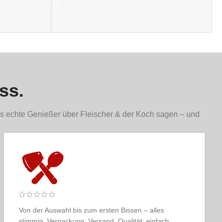
ss.
s echte Genießer über Fleischer & der Koch sagen – und
Fleischer & der Koch ist für mich das Maß der Dinge.
Qualität, Service, Ästhetik – alles so, wie man es sich