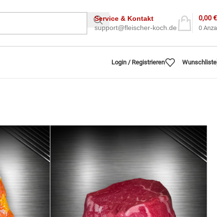
0,00
€
Service & Kontakt
support@fleischer-koch.de
0
Anza
Login / Registrieren
Wunschliste