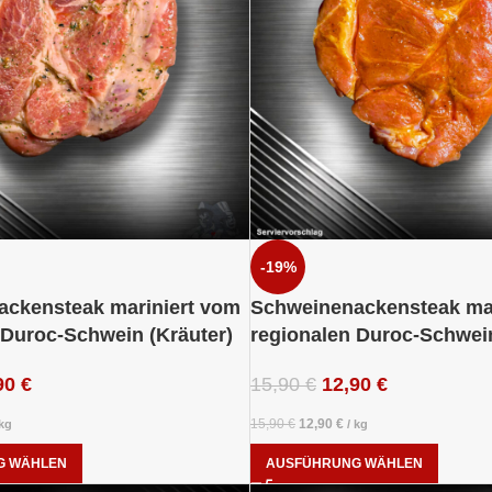
-19%
ckensteak mariniert vom
Schweinenackensteak mar
 Duroc-Schwein (Kräuter)
regionalen Duroc-Schwein
90
€
15,90
€
12,90
€
15,90
€
12,90
€
kg
/
kg
G WÄHLEN
AUSFÜHRUNG WÄHLEN