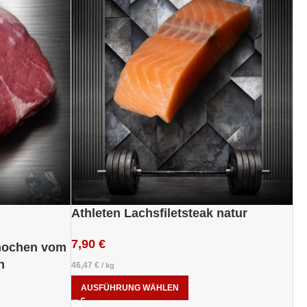
Athleten Lachsfiletsteak natur
7,90
€
nochen vom
n
46,47
€
/
kg
AUSFÜHRUNG WÄHLEN