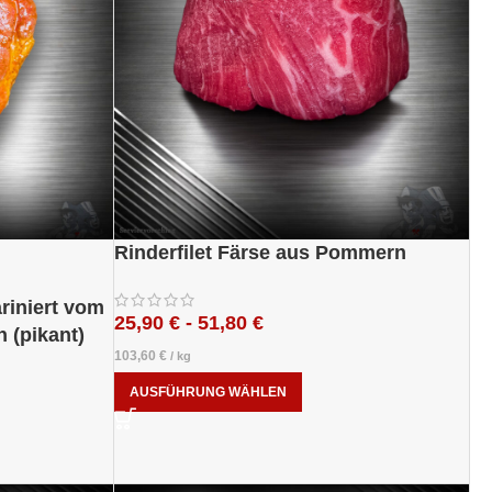
Rinderfilet Färse aus Pommern
iniert vom
25,90
€
-
51,80
€
 (pikant)
103,60
€
/
kg
AUSFÜHRUNG WÄHLEN