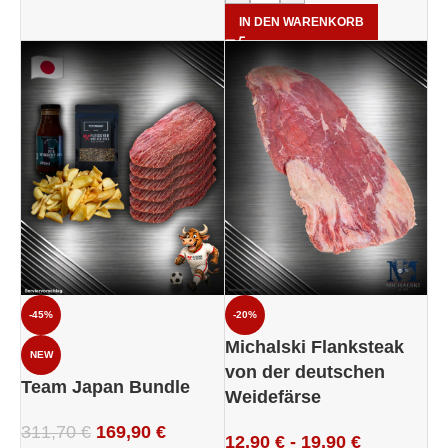
IN DEN WARENKORB
-45%
-20%
Michalski Flanksteak
NEW
von der deutschen
Team Japan Bundle
Weidefärse
311,70
€
169,90
€
12,90
€
-
19,90
€