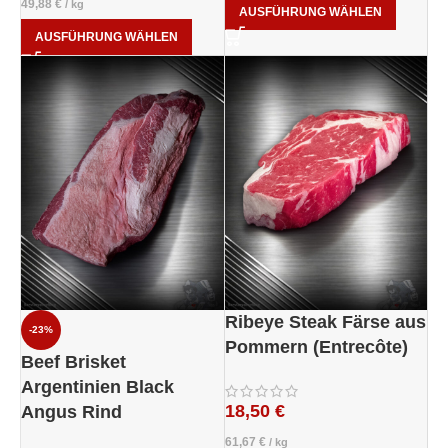
49,88
€
/
kg
AUSFÜHRUNG WÄHLEN
AUSFÜHRUNG WÄHLEN
Ribeye Steak Färse aus
-23%
Pommern (Entrecôte)
Beef Brisket
Argentinien Black
18,50
€
Angus Rind
61,67
€
/
kg