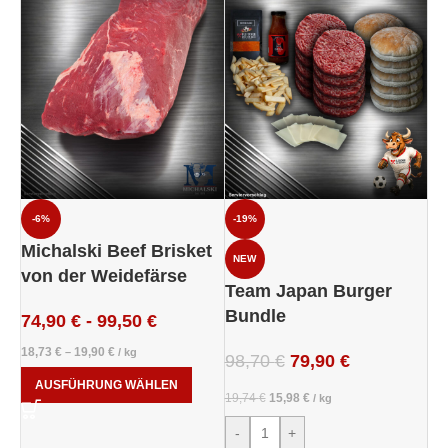
-6%
-19%
Michalski Beef Brisket
NEW
von der Weidefärse
Team Japan Burger
Bundle
74,90
€
-
99,50
€
18,73
€
19,90
€
–
/
kg
98,70
€
79,90
€
AUSFÜHRUNG WÄHLEN
19,74
€
15,98
€
/
kg
-
+