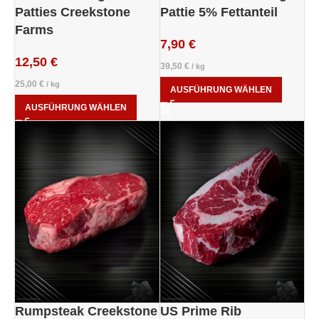
Patties Creekstone
Pattie 5% Fettanteil
Farms
7,90
€
12,50
€
39,50
€
/
kg
25,00
€
/
kg
AUSFÜHRUNG WÄHLEN
AUSFÜHRUNG WÄHLEN
Rumpsteak Creekstone
US Prime Rib