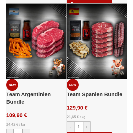
NEW
NEW
Team Argentinien
Team Spanien Bundle
Bundle
129,90
€
109,90
€
21,65
€
/
kg
24,42
€
/
kg
-
+