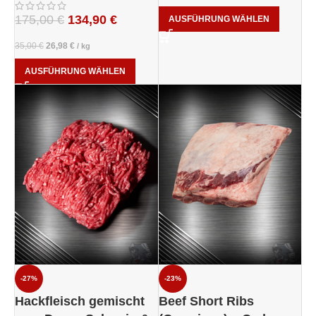
175,00
€
134,90
€
AUSFÜHRUNG WÄHLEN
35,00
€
26,98
€
/
kg
AUSFÜHRUNG WÄHLEN
-27%
-23%
Hackfleisch gemischt
Beef Short Ribs