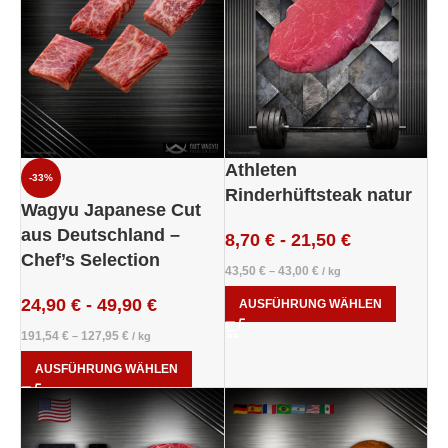
Athleten
-33%
Rinderhüftsteak natur
Wagyu Japanese Cut
aus Deutschland –
8,70
€
-
21,50
€
Chef’s Selection
43,50
€
43,00
€
–
/
kg
24,90
€
-
49,90
€
AUSFÜHRUNG WÄHLEN
191,54
€
127,95
€
–
/
kg
AUSFÜHRUNG WÄHLEN