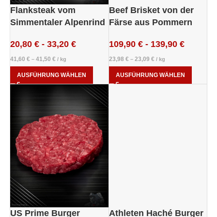
Flanksteak vom
Beef Brisket von der
Simmentaler Alpenrind
Färse aus Pommern
20,80
€
-
33,20
€
109,90
€
-
139,90
€
41,60
€
41,50
€
23,98
€
23,09
€
–
/
kg
–
/
kg
AUSFÜHRUNG WÄHLEN
AUSFÜHRUNG WÄHLEN
US Prime Burger
Athleten Haché Burger