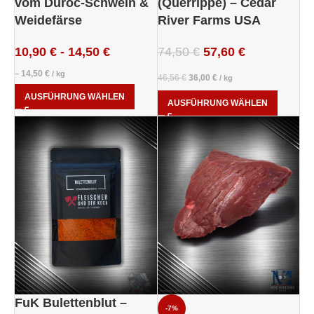
vom Duroc-Schwein &
(Querrippe) – Cedar
Weidefärse
River Farms USA
10,90
€
-
14,50
€
74,50
€
57,60
€
14,50
€
–
/
kg
46,56
€
36,00
€
/
kg
AUSFÜHRUNG WÄHLEN
AUSFÜHRUNG WÄHLEN
FuK Bulettenblut –
-7%