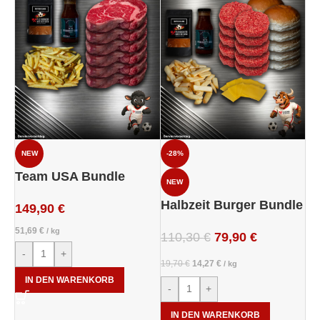
NEW
-28%
Team USA Bundle
NEW
Halbzeit Burger Bundle
149,90
€
51,69
€
/
kg
110,30
€
79,90
€
-
+
19,70
€
14,27
€
/
kg
IN DEN WARENKORB
-
+
IN DEN WARENKORB