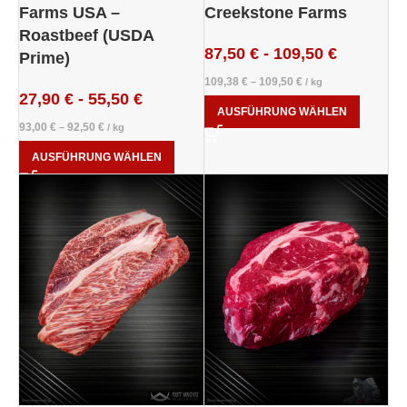
Farms USA –
Creekstone Farms
Roastbeef (USDA
87,50
€
-
109,50
€
Prime)
109,38
€
109,50
€
–
/
kg
27,90
€
-
55,50
€
AUSFÜHRUNG WÄHLEN
93,00
€
92,50
€
–
/
kg
AUSFÜHRUNG WÄHLEN