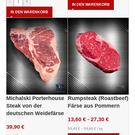
-
+
IN DEN WARENKORB
IN DEN WARENKORB
Michalski Porterhouse
Rumpsteak (Roastbeef)
Steak von der
Färse aus Pommern
deutschen Weidefärse
13,60
€
-
27,30
€
39,90
€
54,40
€
54,60
€
–
/
kg