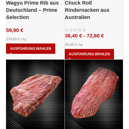
Wagyu Prime Rib aus
Chuck Roll
Deutschland – Prime
Rindernacken aus
Selection
Australien
59,90
€
36,40
€
-
72,80
€
239,60
€
/
kg
36,40
€
/
kg
AUSFÜHRUNG WÄHLEN
AUSFÜHRUNG WÄHLEN