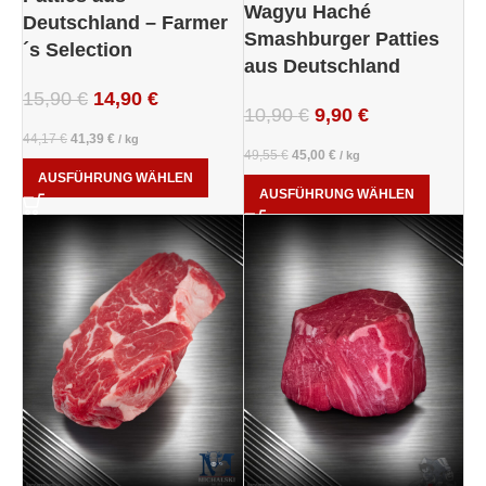
Wagyu Haché
Deutschland – Farmer
Smashburger Patties
´s Selection
aus Deutschland
15,90
€
14,90
€
10,90
€
9,90
€
44,17
€
41,39
€
/
kg
49,55
€
45,00
€
/
kg
AUSFÜHRUNG WÄHLEN
AUSFÜHRUNG WÄHLEN