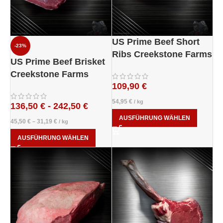
US Prime Beef Short
-23%
Ribs Creekstone Farms
US Prime Beef Brisket
Creekstone Farms
109,90
€
54,95
€
/
kg
136,50
€
-
242,50
€
AUSFÜHRUNG WÄHLEN
45,50
€
31,19
€
–
/
kg
AUSFÜHRUNG WÄHLEN