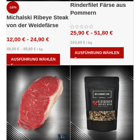
Rinderfilet Färse aus
-16%
Pommern
Michalski Ribeye Steak
von der Weidefärse
25,90
€
-
51,80
€
12,00
€
-
24,90
€
103,60
€
/
kg
48,00
€
49,80
€
–
/
kg
AUSFÜHRUNG WÄHLEN
AUSFÜHRUNG WÄHLEN