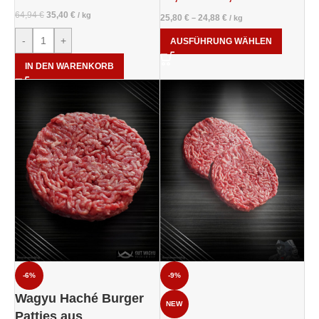
64,94
€
35,40
€
/
kg
25,80
€
24,88
€
–
/
kg
-
+
AUSFÜHRUNG WÄHLEN
IN DEN WARENKORB
-6%
-9%
Wagyu Haché Burger
NEW
Patties aus