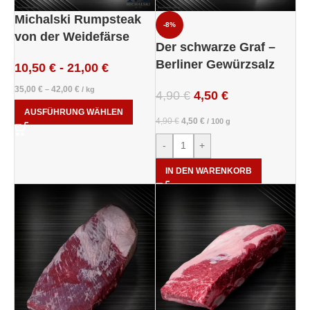
Michalski Rumpsteak
-8%
von der Weidefärse
Der schwarze Graf –
Berliner Gewürzsalz
10,50
€
-
21,00
€
35,00
€
42,00
€
–
/
kg
4,90
€
4,50
€
AUSFÜHRUNG WÄHLEN
4,90
€
4,50
€
/
100
g
-
+
IN DEN WARENKORB