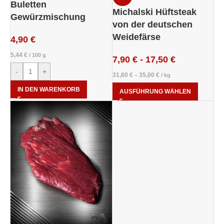
Buletten
Michalski Hüftsteak
Gewürzmischung
von der deutschen
Weidefärse
4,90
€
5,44
€
/
100
g
7,90
€
-
17,50
€
-
+
31,60
€
35,00
€
–
/
kg
IN DEN WARENKORB
AUSFÜHRUNG WÄHLEN