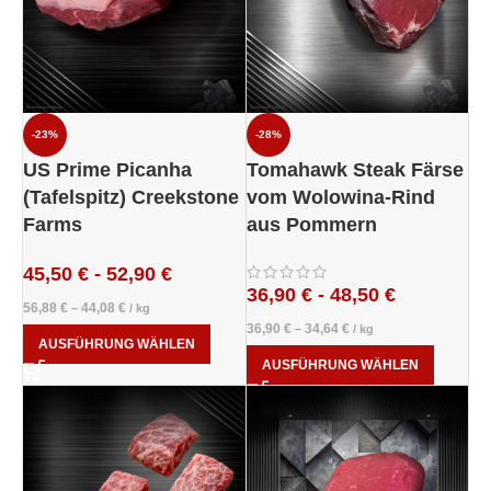
-23%
-28%
US Prime Picanha
Tomahawk Steak Färse
(Tafelspitz) Creekstone
vom Wolowina-Rind
Farms
aus Pommern
45,50
€
-
52,90
€
36,90
€
-
48,50
€
56,88
€
44,08
€
–
/
kg
36,90
€
34,64
€
–
/
kg
AUSFÜHRUNG WÄHLEN
AUSFÜHRUNG WÄHLEN