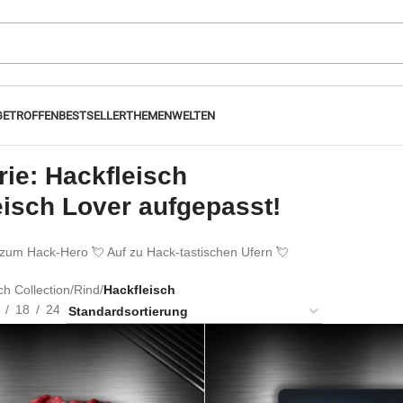
GETROFFEN
BESTSELLER
THEMENWELTEN
rie: Hackfleisch
eisch Lover aufgepasst!
zum Hack-Hero 💘 Auf zu Hack-tastischen Ufern 💘
ch Collection
/
Rind
/
Hackfleisch
18
24