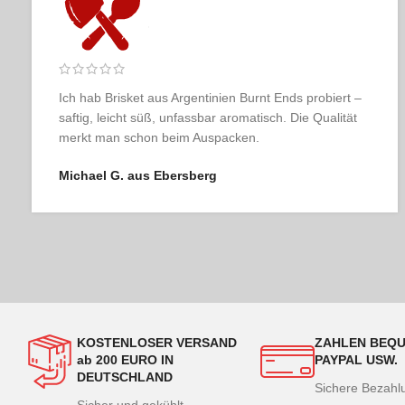
Ich habe schon viele Online-Metzgereien ausprobiert,
aber keine kommt an Fleischer & der Koch heran.
Geschmacklich und optisch absolute Spitzenklasse.
Julia K. aus Berlin
KOSTENLOSER VERSAND
ZAHLEN BEQU
ab 200 EURO IN
PAYPAL USW.
DEUTSCHLAND
Sichere Bezah