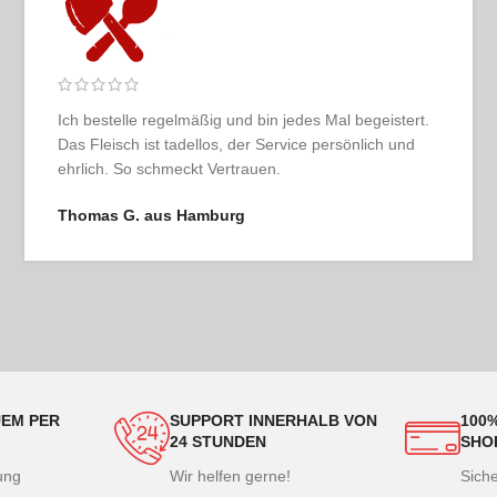
Selten so ein rundes Erlebnis gehabt: übersichtlicher
Shop, hochwertige Ware, pünktliche Lieferung und
echtes Genussgefühl beim Auspacken.
Patrick R. aus Düsseldorf
EM PER
SUPPORT INNERHALB VON
100
24 STUNDEN
SHO
lung
Wir helfen gerne!
Sich