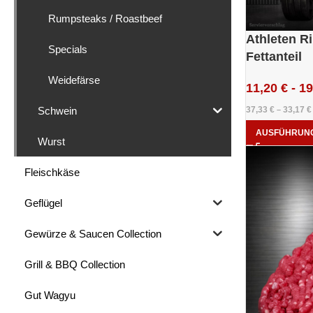
Rumpsteaks / Roastbeef
Athleten R
Specials
Fettanteil
Weidefärse
11,20
€
-
19
Schwein
37,33
€
33,17
€
–
AUSFÜHRUN
Wurst
Fleischkäse
Geflügel
Gewürze & Saucen Collection
Grill & BBQ Collection
Gut Wagyu