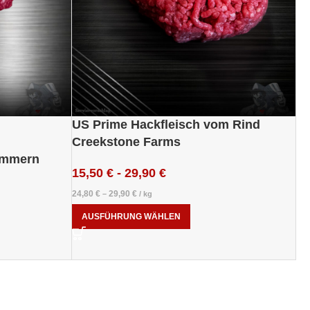
US Prime Hackfleisch vom Rind
Creekstone Farms
ommern
15,50
€
-
29,90
€
24,80
€
29,90
€
–
/
kg
AUSFÜHRUNG WÄHLEN