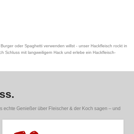
Burger oder Spaghetti verwenden willst - unser Hackfleisch rockt in
ch Schluss mit langweiligem Hack und erlebe ein Hackfleisch-
ss.
s echte Genießer über Fleischer & der Koch sagen – und