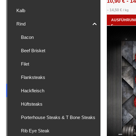
10,90
€
-
14
Kalb
14,50
€
–
/
kg
AUSFÜHRUN
Rind
Bacon
Beef Brisket
Filet
Flanksteaks
Hackfleisch
Hüftsteaks
Porterhouse Steaks & T Bone Steaks
Rib Eye Steak