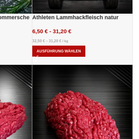
Pommersche
Athleten Lammhackfleisch natur
6,50
€
-
31,20
€
32,50
€
31,20
€
–
/
kg
AUSFÜHRUNG WÄHLEN