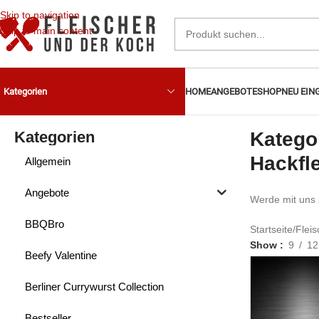
Skip to navigation
Skip to main content
HOME
ANGEBOTE
SHOP
NEU EIN
Kategorien
Kategorien
Katego
Hackfl
Allgemein
Angebote
Werde mit uns 
BBQBro
Startseite
/
Fleis
Show
9
12
Beefy Valentine
Berliner Currywurst Collection
Bestseller