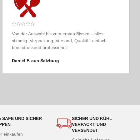
Fleischer & der Koch ist für mich das Maß der Dinge.
Qualität, Service, Ästhetik – alles so, wie man es sich
als Genießer wünscht.
Karin T. aus Linz
% SAFE UND SICHER
SICHER UND KÜHL
PPEN
VERPACKT UND
VERSENDET
er einkaufen