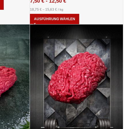
7,50
€
-
12,50
€
18,75
€
15,63
€
–
/
kg
AUSFÜHRUNG WÄHLEN