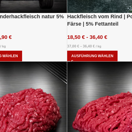
inderhackfleisch natur 5%
Hackfleisch vom Rind | 
Färse | 5% Fettanteil
,90
€
18,50
€
-
36,40
€
37,00
€
36,40
€
/
kg
–
/
kg
G WÄHLEN
AUSFÜHRUNG WÄHLEN