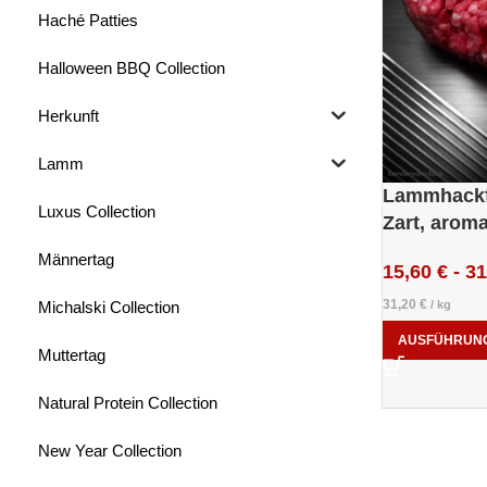
Haché Patties
Halloween BBQ Collection
Herkunft
Lamm
Lammhackf
Luxus Collection
Zart, aroma
Männertag
15,60
€
-
31
31,20
€
Michalski Collection
/
kg
AUSFÜHRUN
Muttertag
Natural Protein Collection
New Year Collection