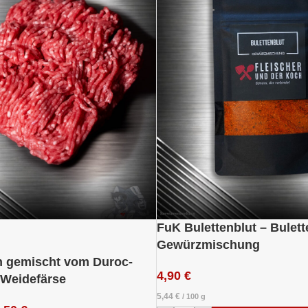
FuK Bulettenblut – Bulett
Gewürzmischung
h gemischt vom Duroc-
4,90
€
Weidefärse
5,44
€
/
100
g