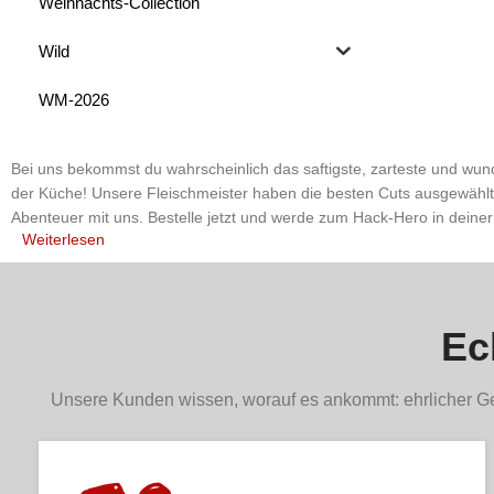
Weihnachts-Collection
Wild
WM-2026
Bei uns bekommst du wahrscheinlich das saftigste, zarteste und wunde
der Küche! Unsere Fleischmeister haben die besten Cuts ausgewählt u
Abenteuer mit uns. Bestelle jetzt und werde zum Hack-Hero in deiner
Weiterlesen
Ec
Unsere Kunden wissen, worauf es ankommt: ehrlicher Ge