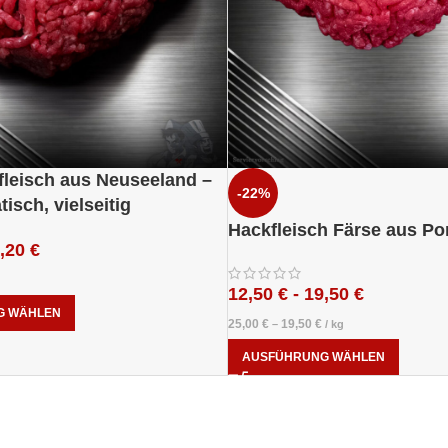
leisch aus Neuseeland –
-22%
tisch, vielseitig
Hackfleisch Färse aus P
,20
€
12,50
€
-
19,50
€
G WÄHLEN
25,00
€
19,50
€
–
/
kg
AUSFÜHRUNG WÄHLEN