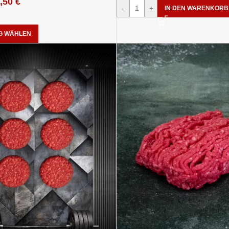
,50
€
-
+
IN DEN WARENKORB
G WÄHLEN