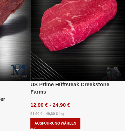
US Prime Hüftsteak Creekstone
Farms
der
12,90
€
-
24,90
€
51,60
€
49,80
€
–
/
kg
AUSFÜHRUNG WÄHLEN