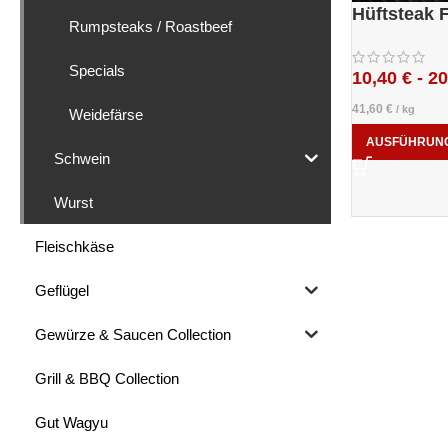
Hüftsteak 
Rumpsteaks / Roastbeef
Specials
10,40
€
-
20
41,60
€
/
kg
Weidefärse
AUSFÜHRUN
Schwein
Wurst
Fleischkäse
Geflügel
Gewürze & Saucen Collection
Grill & BBQ Collection
Gut Wagyu