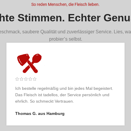
einer geringeren Fettmarmorierung bist, dann solltest du definitiv bei 
So reden Menschen, die Fleisch lieben.
Feinschmecker und Fitnessliebende.
hte Stimmen. Echter Genu
erfährst du bald in unserem Blog)
schmack, saubere Qualität und zuverlässiger Service. Lies, wa
probier’s selbst.
Selten so ein rundes Erlebnis gehabt: übersichtlicher
Shop, hochwertige Ware, pünktliche Lieferung und
echtes Genussgefühl beim Auspacken.
Patrick R. aus Düsseldorf