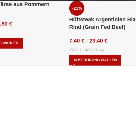
Färse aus Pommern
-21%
Hüftsteak Argentinien Bl
,80
€
Rind (Grain Fed Beef)
7,40
€
-
23,40
€
G WÄHLEN
37,00
€
46,80
€
–
/
kg
AUSFÜHRUNG WÄHLEN