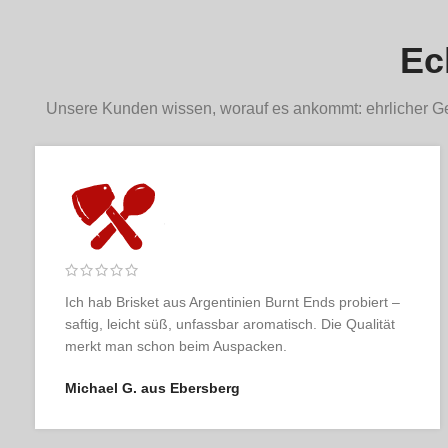
Wenn du auf der Suche nach einem köstlichen und vielseitigen Cut mit 
Hüftsteaks sind eine hervorragende Wahl für alle Fleischliebhaber, 
Ec
Zubereitung: Wie bereitest du das Hüftsteak richtig zu? (
Unsere Kunden wissen, worauf es ankommt: ehrlicher Ge
Ich habe schon viele Online-Metzgereien ausprobiert,
aber keine kommt an Fleischer & der Koch heran.
Geschmacklich und optisch absolute Spitzenklasse.
Julia K. aus Berlin