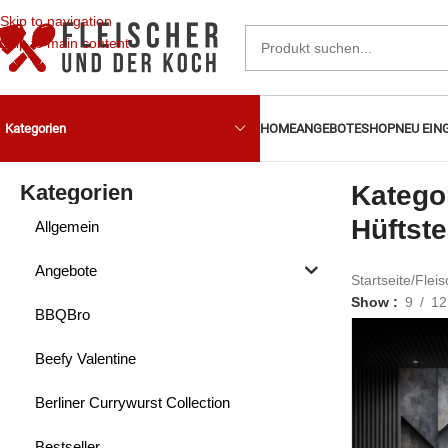
Skip to navigation
Skip to main content
HOME
ANGEBOTE
SHOP
NEU EIN
Kategorien
Kategorien
Kategor
Hüftst
Allgemein
Angebote
Startseite
/
Fleis
Show
9
12
BBQBro
Beefy Valentine
Berliner Currywurst Collection
Bestseller