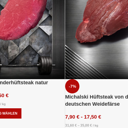
inderhüftsteak natur
-7%
50
€
Michalski Hüftsteak von 
deutschen Weidefärse
/
kg
G WÄHLEN
7,90
€
-
17,50
€
31,60
€
35,00
€
–
/
kg