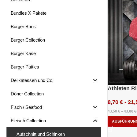
Bundles X Pakete
Burger Buns
Burger Collection
Burger Käse
Burger Patties
Delikatessen und Co.
Athleten R
Döner Collection
8,70
€
-
21,
Fisch / Seafood
43,50
€
43,00
€
–
Fleisch Collection
AUSFÜHRUN
Aufschnitt und Schinken