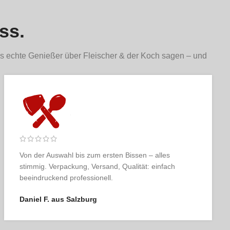
Hüftsteaks zugreifen. Egal, ob gegrillt, gebraten oder geschmort -
ss.
s echte Genießer über Fleischer & der Koch sagen – und
Fleischer & der Koch ist für mich das Maß der Dinge.
Qualität, Service, Ästhetik – alles so, wie man es sich
als Genießer wünscht.
Karin T. aus Linz