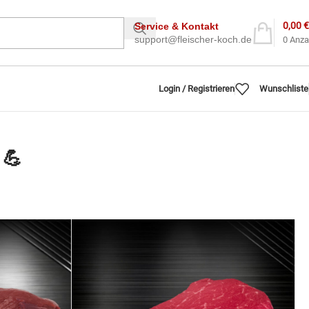
0,00
€
Service & Kontakt
support@fleischer-koch.de
0
Anza
Login / Registrieren
Wunschliste
 💪