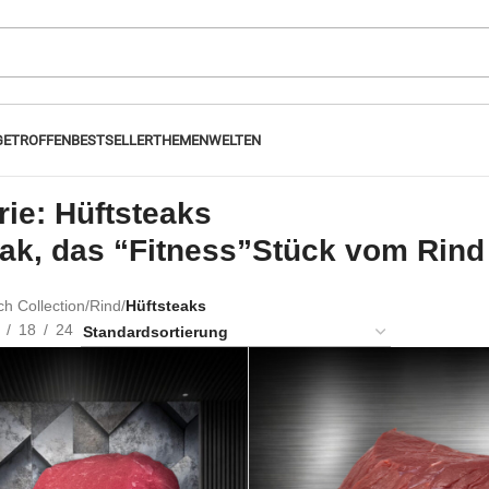
GETROFFEN
BESTSELLER
THEMENWELTEN
ie: Hüftsteaks
eak, das “Fitness”Stück vom Rind
ch Collection
/
Rind
/
Hüftsteaks
18
24