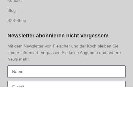
Kontakt
Blog
B2B Shop
Newsletter abonnieren nicht vergessen!
Mit dem Newsletter von Fleischer und der Koch bleiben Sie
immer informiert. Verpassen Sie keine Angebote und andere
News mehr.
Hiermit nehme ich den
Datenschutz
zur Kenntnis und
akzeptiere diesen.
Anmelden