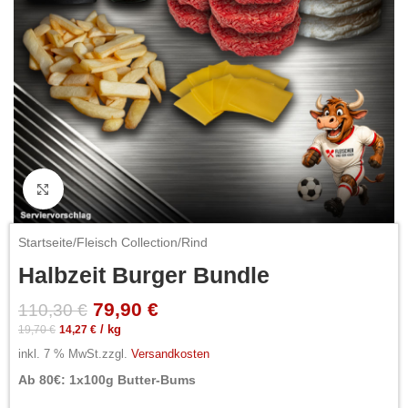
Click to enlarge
Startseite
/
Fleisch Collection
/
Rind
Halbzeit Burger Bundle
79,90
€
110,30
€
19,70
€
14,27
€
/
kg
inkl. 7 % MwSt.
zzgl.
Versandkosten
Ab 80€: 1x100g Butter-Bums