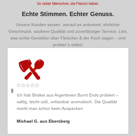
So reden Menschen, die Fleisch lieben.
Echte Stimmen. Echter Genuss.
Unsere Kunden wissen, worauf es ankommt: ehrlicher
Geschmack, saubere Qualität und zuverlässiger Service. Lies,
was echte Genießer über Fleischer & der Koch sagen – und
probier’s selbst.
biert –
Ich bestelle regelmäßig und bin jedes Mal begeistert
ualität
Das Fleisch ist tadellos, der Service persönlich und
ehrlich. So schmeckt Vertrauen.
Thomas G. aus Hamburg