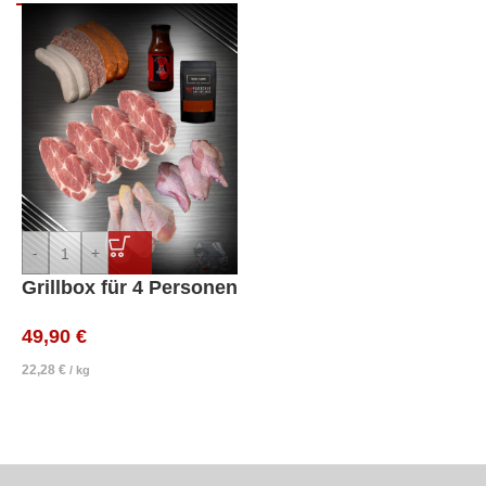
-
+
Grillbox für 4 Personen
49,90
€
22,28
€
/
kg