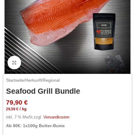
Click to enlarge
Startseite
/
Herkunft
/
Regional
Seafood Grill Bundle
79,90
€
29,59
€
/
kg
inkl. 7 % MwSt.
zzgl.
Versandkosten
Ab 80€: 1x100g Butter-Bums