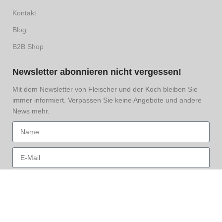
Kontakt
Blog
B2B Shop
Newsletter abonnieren nicht vergessen!
Mit dem Newsletter von Fleischer und der Koch bleiben Sie
immer informiert. Verpassen Sie keine Angebote und andere
News mehr.
Hiermit nehme ich den
Datenschutz
zur Kenntnis und
akzeptiere diesen.
Anmelden