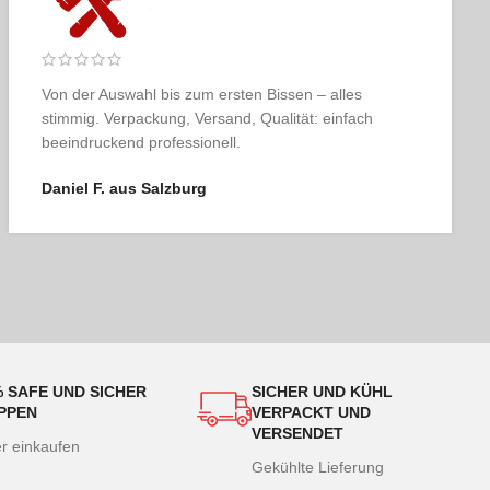
Fleischer & der Koch ist für mich das Maß der Dinge.
Qualität, Service, Ästhetik – alles so, wie man es sich
als Genießer wünscht.
Karin T. aus Linz
% SAFE UND SICHER
SICHER UND KÜHL
PPEN
VERPACKT UND
VERSENDET
er einkaufen
Gekühlte Lieferung