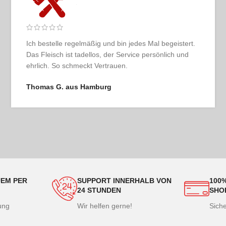
Selten so ein rundes Erlebnis gehabt: übersichtlicher
Shop, hochwertige Ware, pünktliche Lieferung und
echtes Genussgefühl beim Auspacken.
Patrick R. aus Düsseldorf
EM PER
SUPPORT INNERHALB VON
100
24 STUNDEN
SHO
lung
Wir helfen gerne!
Sich