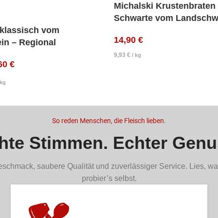
Michalski Krustenbraten
Schwarte vom Landschw
klassisch vom
14,90
€
in – Regional
9,93
€
/
kg
,60
€
kg
So reden Menschen, die Fleisch lieben.
hte Stimmen. Echter Genu
schmack, saubere Qualität und zuverlässiger Service. Lies, wa
probier’s selbst.