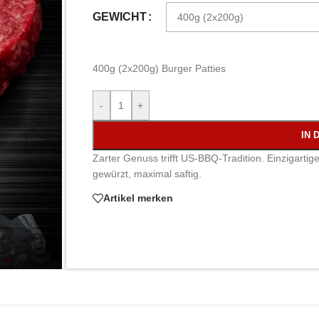
GEWICHT
400g (2x200g) Burger Patties
-
+
IN 
Zarter Genuss trifft US-BBQ-Tradition. Einzigartig
gewürzt, maximal saftig.
Artikel merken