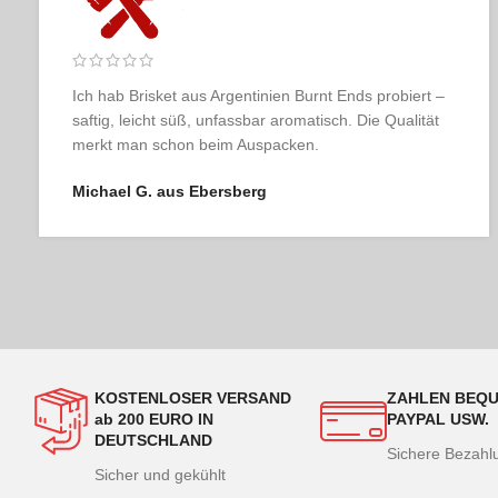
Ich habe schon viele Online-Metzgereien ausprobiert,
aber keine kommt an Fleischer & der Koch heran.
Geschmacklich und optisch absolute Spitzenklasse.
Julia K. aus Berlin
KOSTENLOSER VERSAND
ZAHLEN BEQU
ab 200 EURO IN
PAYPAL USW.
DEUTSCHLAND
Sichere Bezah
Sicher und gekühlt