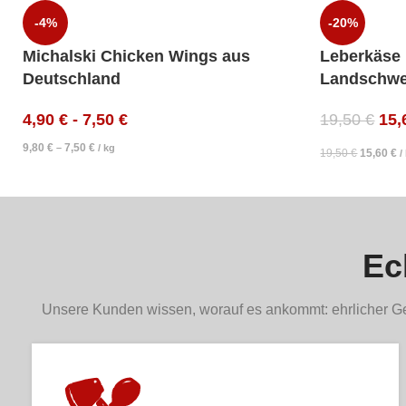
-4%
-20%
Michalski Chicken Wings aus
Leberkäse 
Deutschland
Landschwe
4,90
€
-
7,50
€
19,50
€
15
9,80
€
7,50
€
–
/
kg
19,50
€
15,60
€
/
Ec
Unsere Kunden wissen, worauf es ankommt: ehrlicher Ge