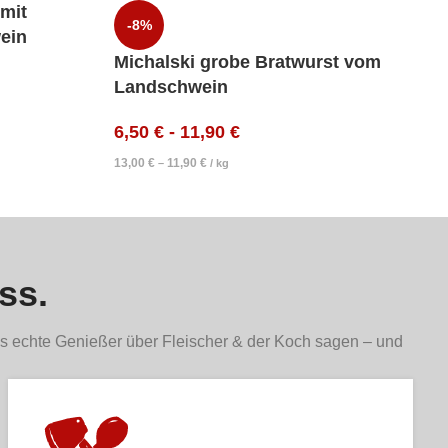
 mit
-8%
ein
Michalski grobe Bratwurst vom
Landschwein
6,50
€
-
11,90
€
13,00
€
11,90
€
–
/
kg
ss.
s echte Genießer über Fleischer & der Koch sagen – und