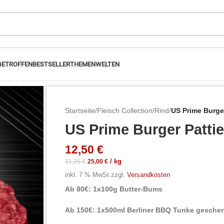
GETROFFEN
BESTSELLER
THEMENWELTEN
Startseite
/
Fleisch Collection
/
Rind
/
US Prime Burge
US Prime Burger Patti
12,50
€
31,25
€
25,00
€
/
kg
inkl. 7 % MwSt.
zzgl.
Versandkosten
Ab 80€: 1x100g Butter-Bums
Ab 150€: 1x500ml Berliner BBQ Tunke geschen