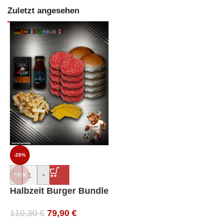
Zuletzt angesehen
-28%
-
+
NEW
Halbzeit Burger Bundle
110,30
€
79,90
€