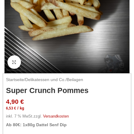
Click to enlarge
Startseite
/
Delikatessen und Co.
/
Beilagen
Super Crunch Pommes
4,90
€
6,53
€
/
kg
inkl. 7 % MwSt.
zzgl.
Versandkosten
Ab 80€: 1x80g Dattel Senf Dip