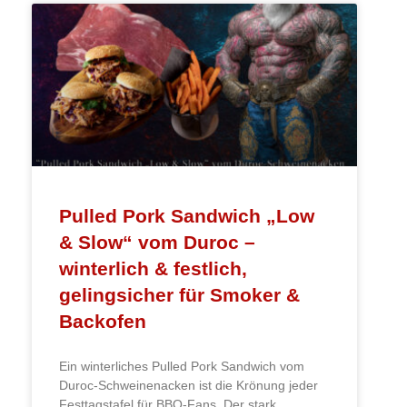
Pulled Pork Sandwich „Low
& Slow“ vom Duroc –
winterlich & festlich,
gelingsicher für Smoker &
Backofen
Ein winterliches Pulled Pork Sandwich vom
Duroc-Schweinenacken ist die Krönung jeder
Festtagstafel für BBQ-Fans. Der stark