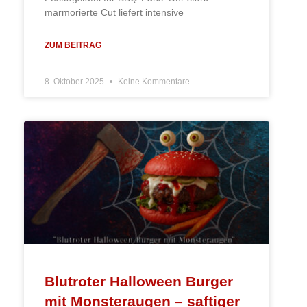
marmorierte Cut liefert intensive
ZUM BEITRAG
8. Oktober 2025
Keine Kommentare
Blutroter Halloween Burger
mit Monsteraugen – saftiger