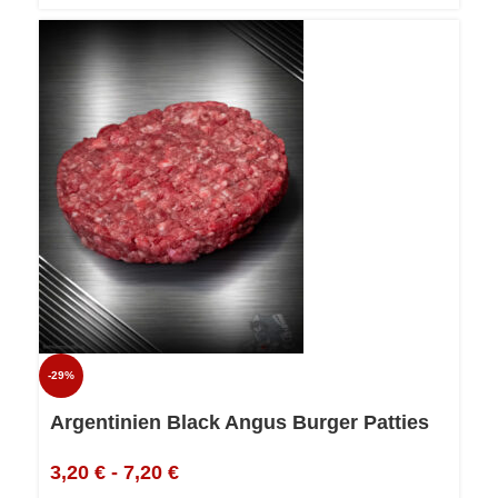
-29%
Argentinien Black Angus Burger Patties
3,20
€
-
7,20
€