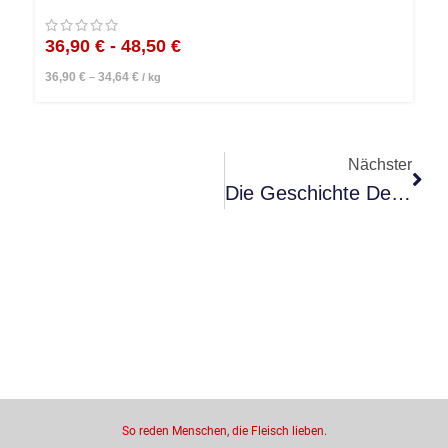
36,90
€
-
48,50
€
36,90
€
34,64
€
–
/
kg
Nächster
Die Geschichte Des Beef Brisket | Rinderbrust
So reden Menschen, die Fleisch lieben.