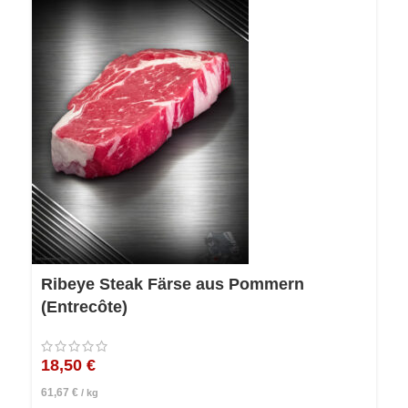
Ribeye Steak Färse aus Pommern
(Entrecôte)
18,50
€
61,67
€
/
kg