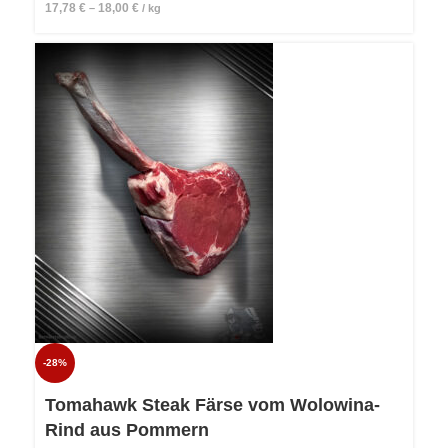
17,78
€
18,00
€
–
/
kg
-28%
Tomahawk Steak Färse vom Wolowina-
Rind aus Pommern