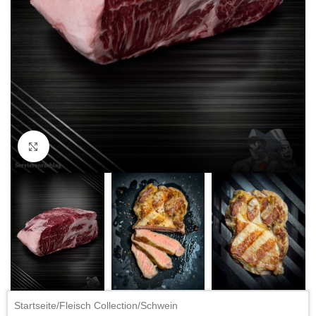
Click to enlarge
Startseite
/
Fleisch Collection
/
Schwein