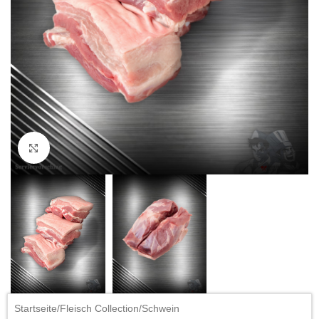
Click to enlarge
Startseite
/
Fleisch Collection
/
Schwein