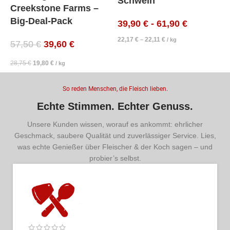
Schwein
Creekstone Farms –
Big-Deal-Pack
39,90
€
-
61,90
€
22,17
€
22,11
€
–
/
kg
57,50
€
39,60
€
28,75
€
19,80
€
/
kg
So reden Menschen, die Fleisch lieben.
Echte Stimmen. Echter Genuss.
Unsere Kunden wissen, worauf es ankommt: ehrlicher
Geschmack, saubere Qualität und zuverlässiger Service. Lies,
was echte Genießer über Fleischer & der Koch sagen – und
probier’s selbst.