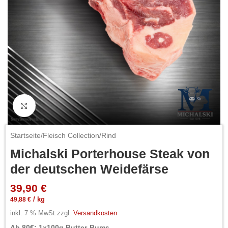
Click to enlarge
Startseite
/
Fleisch Collection
/
Rind
Michalski Porterhouse Steak von
der deutschen Weidefärse
39,90
€
49,88
€
/
kg
inkl. 7 % MwSt.
zzgl.
Versandkosten
Ab 80€: 1x100g Butter-Bums