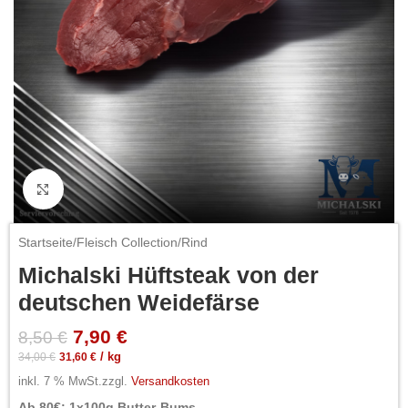
Click to enlarge
Startseite
/
Fleisch Collection
/
Rind
Michalski Hüftsteak von der
deutschen Weidefärse
7,90
€
8,50
€
34,00
€
31,60
€
/
kg
inkl. 7 % MwSt.
zzgl.
Versandkosten
Ab 80€: 1x100g Butter-Bums