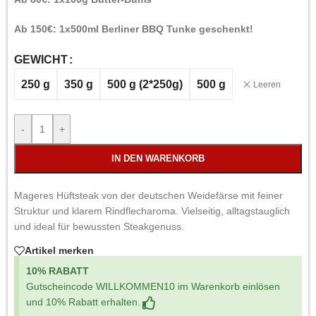
Ab 150€: 1x500ml Berliner BBQ Tunke geschenkt!
GEWICHT
250 g
350 g
500 g (2*250g)
500 g
Leeren
-
+
IN DEN WARENKORB
Mageres Hüftsteak von der deutschen Weidefärse mit feiner
Struktur und klarem Rindflecharoma. Vielseitig, alltagstauglich
und ideal für bewussten Steakgenuss.
Artikel merken
10% RABATT
Gutscheincode WILLKOMMEN10 im Warenkorb einlösen
und 10% Rabatt erhalten.