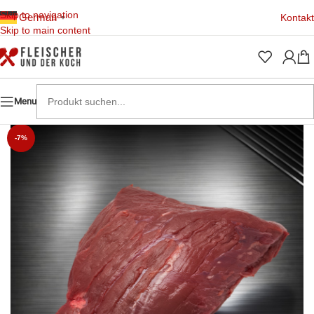
Skip to navigation
German
Kontakt
▼
Skip to main content
Menu
-7%