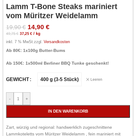
Lamm T-Bone Steaks mariniert
vom Müritzer Weidelamm
14,90
€
19,90
€
49,75
€
37,25
€
/
kg
inkl. 7 % MwSt.
zzgl.
Versandkosten
Ab 80€: 1x100g Butter-Bums
Ab 150€: 1x500ml Berliner BBQ Tunke geschenkt!
400 g (3-5 Stück)
GEWICHT
Leeren
-
+
IN DEN WARENKORB
Zart, würzig und regional: handwerklich zugeschnittene
Lammkoteletts vom Müritzer Weidelamm , fein mariniert mit