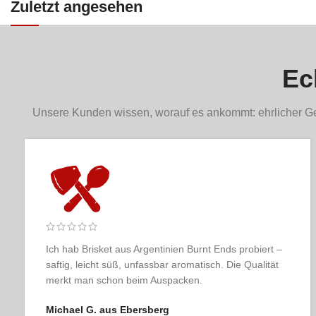
Zuletzt angesehen
Ec
Unsere Kunden wissen, worauf es ankommt: ehrlicher Ge
Ich habe schon viele Online-Metzgereien ausprobi
aber keine kommt an Fleischer & der Koch heran.
Geschmacklich und optisch absolute Spitzenklass
Julia K. aus Berlin