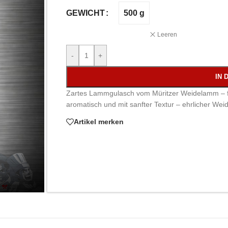
500 g
GEWICHT
Leeren
-
+
IN 
Zartes Lammgulasch vom Müritzer Weidelamm – fri
aromatisch und mit sanfter Textur – ehrlicher We
Artikel merken