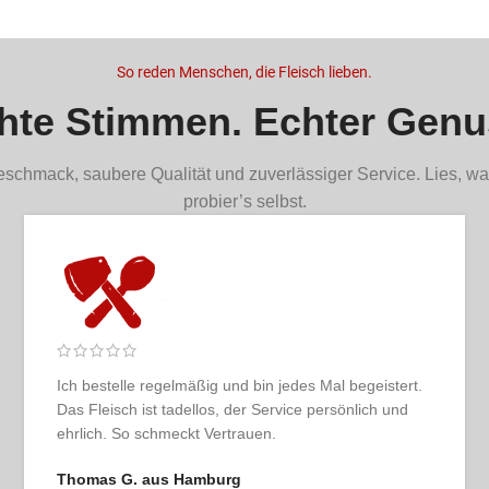
So reden Menschen, die Fleisch lieben.
hte Stimmen. Echter Genu
schmack, saubere Qualität und zuverlässiger Service. Lies, wa
probier’s selbst.
ert,
Selten so ein rundes Erlebnis gehabt: übersichtliche
Shop, hochwertige Ware, pünktliche Lieferung und
e.
echtes Genussgefühl beim Auspacken.
Patrick R. aus Düsseldorf