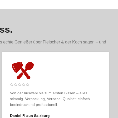
ss.
s echte Genießer über Fleischer & der Koch sagen – und
r
Fleischer & der Koch ist für mich das Maß der Dinge.
Qualität, Service, Ästhetik – alles so, wie man es sich
als Genießer wünscht.
Karin T. aus Linz