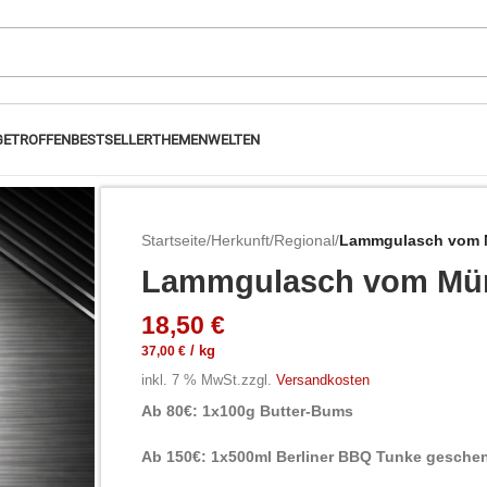
GETROFFEN
BESTSELLER
THEMENWELTEN
Startseite
/
Herkunft
/
Regional
/
Lammgulasch vom M
Lammgulasch vom Mür
18,50
€
37,00
€
/
kg
inkl. 7 % MwSt.
zzgl.
Versandkosten
Ab 80€: 1x100g Butter-Bums
Ab 150€: 1x500ml Berliner BBQ Tunke geschen