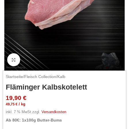
Click to enlarge
Startseite
/
Fleisch Collection
/
Kalb
Fläminger Kalbskotelett
19,90
€
49,75
€
/
kg
inkl. 7 % MwSt.
zzgl.
Versandkosten
Ab 80€: 1x100g Butter-Bums