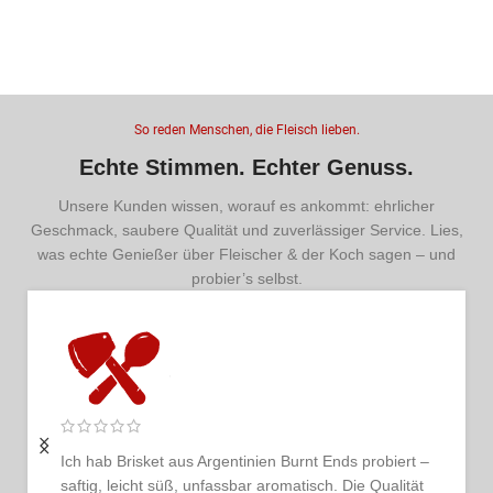
1
So reden Menschen, die Fleisch lieben.
Echte Stimmen. Echter Genuss.
Unsere Kunden wissen, worauf es ankommt: ehrlicher
Geschmack, saubere Qualität und zuverlässiger Service. Lies,
was echte Genießer über Fleischer & der Koch sagen – und
probier’s selbst.
Ich bestelle regelmäßig und bin jedes Mal begeistert.
Das Fleisch ist tadellos, der Service persönlich und