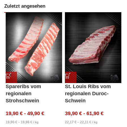
Zuletzt angesehen
Spareribs vom
St. Louis Ribs vom
regionalen
regionalen Duroc-
S
Strohschwein
Schwein
s
19,90
€
-
49,90
€
39,90
€
-
61,90
€
19,90
€
19,96
€
22,17
€
22,11
€
–
/
kg
–
/
kg
1