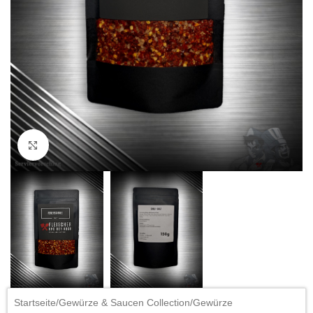
Click to enlarge
Startseite
/
Gewürze & Saucen Collection
/
Gewürze