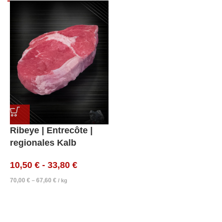
Ribeye | Entrecôte |
regionales Kalb
10,50
€
-
33,80
€
70,00
€
67,60
€
–
/
kg