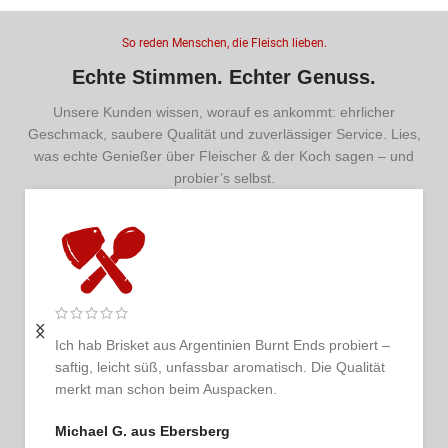
So reden Menschen, die Fleisch lieben.
Echte Stimmen. Echter Genuss.
Unsere Kunden wissen, worauf es ankommt: ehrlicher
Geschmack, saubere Qualität und zuverlässiger Service. Lies,
was echte Genießer über Fleischer & der Koch sagen – und
probier’s selbst.
biert –
Ich bestelle regelmäßig und bin jedes Mal begeistert
ualität
Das Fleisch ist tadellos, der Service persönlich und
ehrlich. So schmeckt Vertrauen.
Thomas G. aus Hamburg