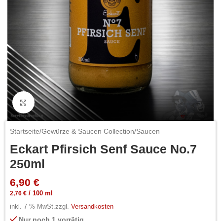
Click to enlarge
Startseite
/
Gewürze & Saucen Collection
/
Saucen
Eckart Pfirsich Senf Sauce No.7
250ml
6,90
€
2,76
€
/
100
ml
inkl. 7 % MwSt.
zzgl.
Versandkosten
Nur noch 1 vorrätig