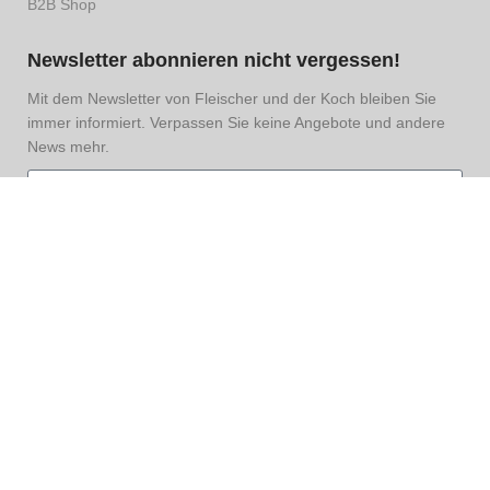
B2B Shop
Newsletter abonnieren nicht vergessen!
Mit dem Newsletter von Fleischer und der Koch bleiben Sie
immer informiert. Verpassen Sie keine Angebote und andere
News mehr.
Hiermit nehme ich den
Datenschutz
zur Kenntnis und
akzeptiere diesen.
Anmelden
FLEISCHER-KOCH.DE