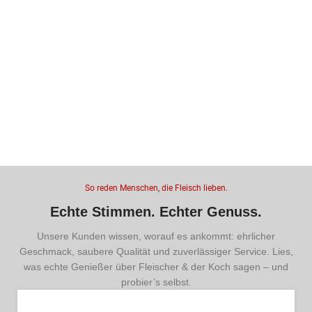
So reden Menschen, die Fleisch lieben.
Echte Stimmen. Echter Genuss.
Unsere Kunden wissen, worauf es ankommt: ehrlicher
Geschmack, saubere Qualität und zuverlässiger Service. Lies,
was echte Genießer über Fleischer & der Koch sagen – und
probier’s selbst.