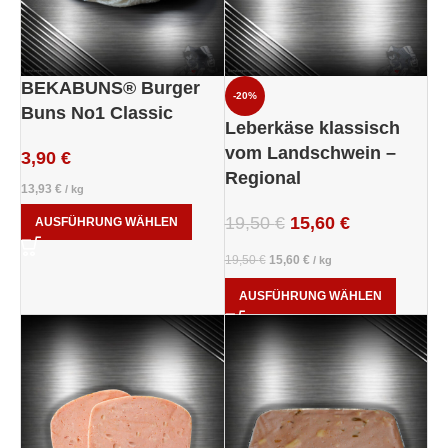
BEKABUNS® Burger
-20%
Buns No1 Classic
Leberkäse klassisch
vom Landschwein –
3,90
€
Regional
13,93
€
/
kg
19,50
€
15,60
€
AUSFÜHRUNG WÄHLEN
19,50
€
15,60
€
/
kg
AUSFÜHRUNG WÄHLEN