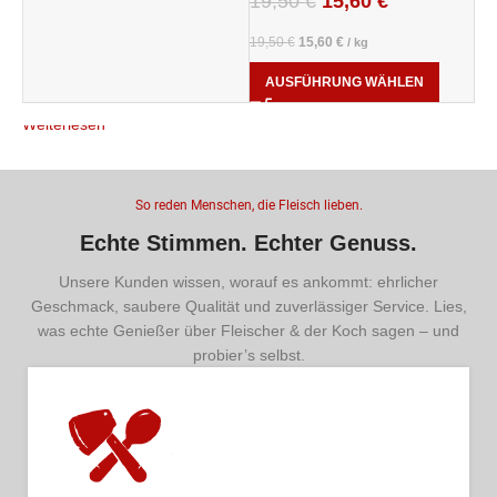
19,50
€
15,60
€
19,50
€
15,60
€
/
kg
AUSFÜHRUNG WÄHLEN
Weiterlesen
So reden Menschen, die Fleisch lieben.
Echte Stimmen. Echter Genuss.
Unsere Kunden wissen, worauf es ankommt: ehrlicher
Geschmack, saubere Qualität und zuverlässiger Service. Lies,
was echte Genießer über Fleischer & der Koch sagen – und
probier’s selbst.