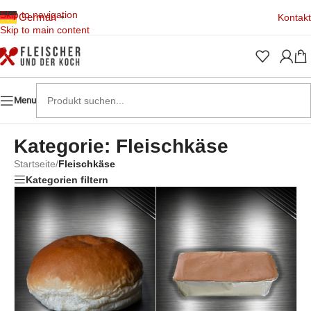
Skip to navigation
German
Kontakt
▼
Skip to main content
Menu
Kategorie: Fleischkäse
Startseite
/
Fleischkäse
Kategorien filtern