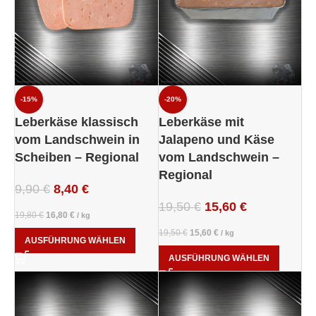
-15%
-20%
Leberkäse klassisch
Leberkäse mit
vom Landschwein in
Jalapeno und Käse
Scheiben – Regional
vom Landschwein –
Regional
9,90
€
8,40
€
19,50
€
15,60
€
19,80
€
16,80
€
/
kg
19,50
€
15,60
€
/
kg
AUSFÜHRUNG WÄHLEN
AUSFÜHRUNG WÄHLEN