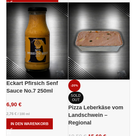
Eckart Pfirsich Senf
-20%
Sauce No.7 250ml
SOLD
OUT
6,90
€
Pizza Leberkäse vom
2,76
€
/
100
ml
Landschwein –
Regional
IN DEN WARENKORB